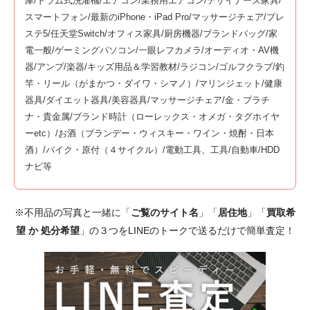
庫/ドラム式洗濯機/エアコン/業務用エアコン/デザイナーズ家具/
スマートフォン/最新のiPhone・iPad Pro/マッサージチェア/プレ
ステ5/任天堂Switch/オフィス家具/厨房機器/ブランドバッグ/家
電一般/ゲーミングパソコン/一眼レフカメラ/オーディオ・AV機
器/アンプ/楽器/キッズ用品＆学習教材/ラジコン/ゴルフクラブ/釣
竿・リール（がまかつ・ダイワ・シマノ）/マリンジェット/健康
器具/ダイエット器具/美容器具/マッサージチェア/金・プラチ
ナ・貴金属/ブランド時計（ローレックス・オメガ・タグホイヤ
ーetc）/お酒（ブランデー・ウィスキー・ワイン・焼酎・日本
酒）/バイク・原付（４サイクル）/電動工具、工具/自動車/HDD
ナビ等
※不用品の写真と一緒に「
ご覧のサイト名
」「
居住地
」「
買取希
望 か 処分希望
」の３つをLINEのトークで送るだけで簡単査定！