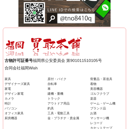
古物許可証番号
福岡県公安委員会 第901011510105号
合同会社福岡Wish
家具
原付・バイク
骨董品・茶道具
デザイナーズ家具
自転車
着物
家電
車
美容機器
デザイン家電
建機・重機
ゴルフクラブ
カメラ
トラック
楽器
時計
アウトドア用品
ゲーム・ゲーム機
パソコン
釣具
ブランド品
オフィス家具
工具・電動工具
お酒
厨房機器
金・プラチナ・貴金属
マッサージ機
レコード
カセットテープ