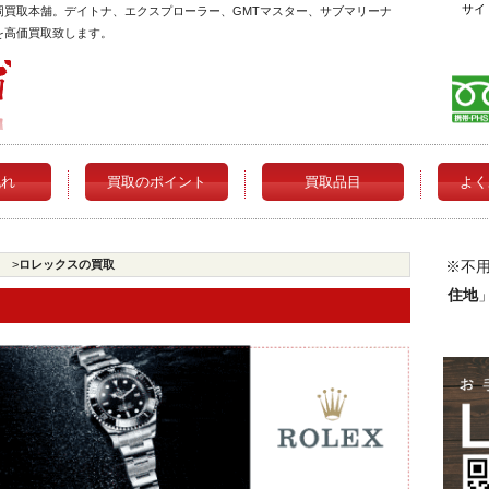
サイ
福岡買取本舗。デイトナ、エクスプローラー、GMTマスター、サブマリーナ
)を高価買取致します。
流れ
買取のポイント
買取品目
よく
>
ロレックスの買取
※不
住地