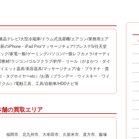
ビ/液晶テレビ/大型冷蔵庫/ドラム式洗濯機/エアコン/業務用エア
iPhone・iPad Pro/マッサージチェア/プレステ5/任天堂
ドバッグ/家電一般/ゲーミングパソコン/一眼レフカメラ/オーディ
学習教材/ラジコン/ゴルフクラブ/釣竿・リール（がまかつ・ダイ
ダイエット器具/美容器具/マッサージチェア/金・プラチナ・貴
・タグホイヤーetc）/お酒（ブランデー・ウィスキー・ワイ
クル）/電動工具、工具/自動車/HDDナビ等
本舗の買取エリア
福岡市、北九州市、大牟田市、久留米市、直方市、飯塚