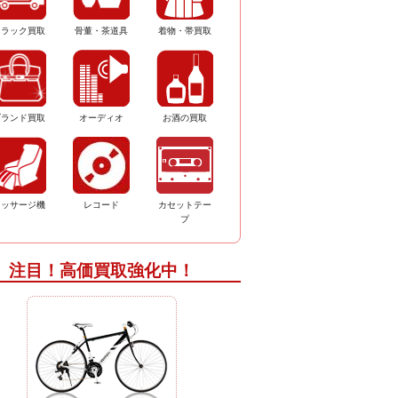
トラック買取
骨董・茶道具
着物・帯買取
ブランド買取
オーディオ
お酒の買取
マッサージ機
レコード
カセットテー
プ
注目！高価買取強化中！