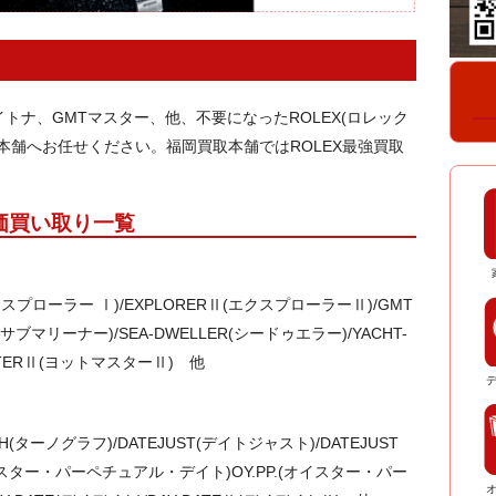
トナ、GMTマスター、他、不要になったROLEX(ロレック
本舗へお任せください。福岡買取本舗ではROLEX最強買取
高価買い取り一覧
エクスプローラー Ⅰ)/EXPLORERⅡ(エクスプローラーⅡ)/GMT
R(サブマリーナー)/SEA-DWELLER(シードゥエラー)/YACHT-
ASTERⅡ(ヨットマスターⅡ) 他
APH(ターノグラフ)/DATEJUST(デイトジャスト)/DATEJUST
(オイスター・パーペチュアル・デイト)OY.PP.(オイスター・パー